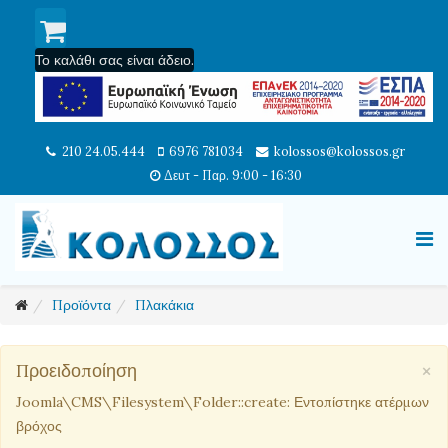
Το καλάθι σας είναι άδειο.
210 24.05.444
6976 781034
kolossos@kolossos.gr
Δευτ - Παρ. 9:00 - 16:30
Προϊόντα
Πλακάκια
×
Προειδοποίηση
Joomla\CMS\Filesystem\Folder::create: Εντοπίστηκε ατέρμων
βρόχος