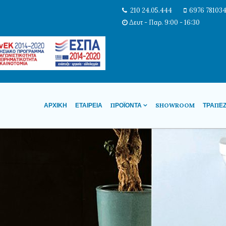
210 24.05.444
6976 78103
Δευτ - Παρ. 9:00 - 16:30
ΑΡΧΙΚΉ
ΕΤΑΙΡΕΊΑ
ΠΡΟΪΌΝΤΑ
SHOWROOM
ΤΡΆΠΕ