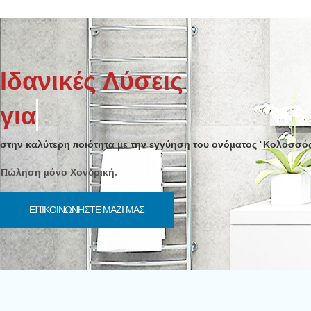
Ιδανικές Λύσεις
για
ΤΟ ΜΠΑΝ
στην καλύτερη ποιότητα με την εγγύηση του ονόματος "Κολοσσός
Πώληση μόνο Χονδρική.
ΕΠΙΚΟΙΝΩΝΉΣΤΕ ΜΑΖΊ ΜΑΣ