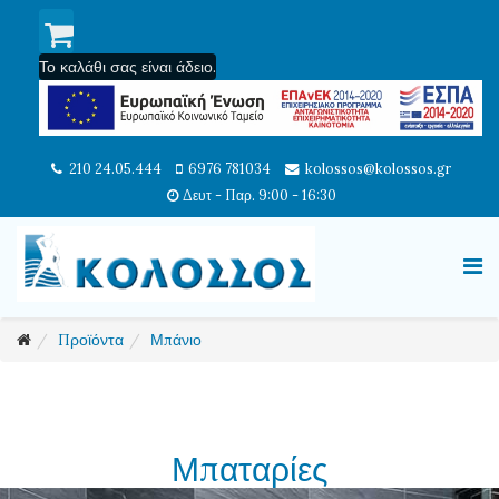
Το καλάθι σας είναι άδειο.
210 24.05.444
6976 781034
kolossos@kolossos.gr
Δευτ - Παρ. 9:00 - 16:30
Προϊόντα
Μπάνιο
Μπαταρίες