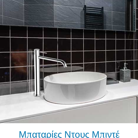
Μπαταρίες Ντους Μπιντέ