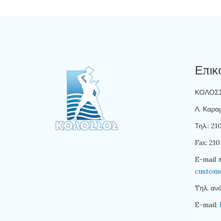
Επικ
ΚΟΛΟΣΣΟ
Λ. Καραμ
Τηλ.: 2
Fax: 210
E-mail 
custom
Tηλ. αν
E-mail: