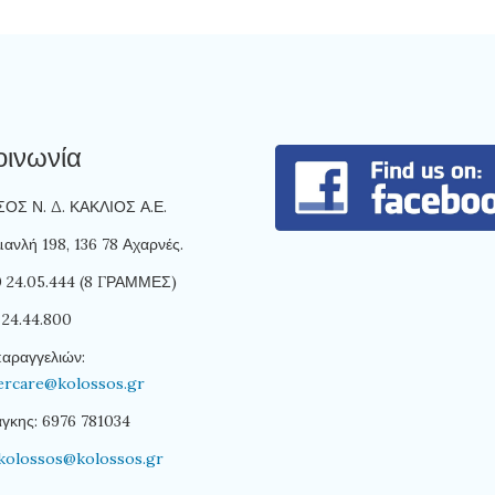
οινωνία
Σ Ν. Δ. ΚΑΚΛΙΟΣ Α.Ε.
ανλή 198, 136 78 Αχαρνές.
10 24.05.444 (8 ΓΡΑΜΜΕΣ)
 24.44.800
παραγγελιών:
ercare@kolossos.gr
άγκης: 6976 781034
kolossos@kolossos.gr