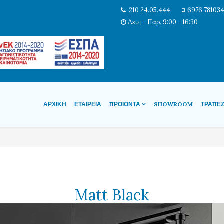
210 24.05.444
6976 78103
Δευτ - Παρ. 9:00 - 16:30
ΑΡΧΙΚΉ
ΕΤΑΙΡΕΊΑ
ΠΡΟΪΌΝΤΑ
SHOWROOM
ΤΡΆΠΕ
Matt Black