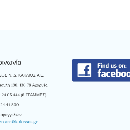
οινωνία
Σ Ν. Δ. ΚΑΚΛΙΟΣ Α.Ε.
ανλή 198, 136 78 Αχαρνές.
10 24.05.444 (8 ΓΡΑΜΜΕΣ)
 24.44.800
παραγγελιών:
ercare@kolossos.gr