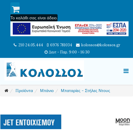
Το καλάθι σας είναι άδειο.
210 24.05.444
6976 781034
kolossos@kolossos.gr
Δευτ - Παρ. 9:00 - 16:30
Προϊόντα
Μπάνιο
Μπαταρίες - Στήλες Ντους