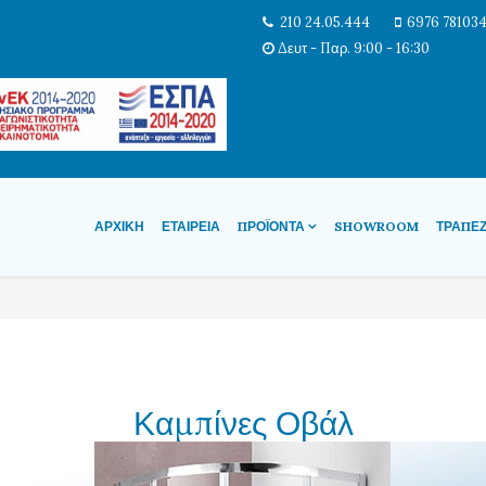
210 24.05.444
6976 78103
Δευτ - Παρ. 9:00 - 16:30
ΑΡΧΙΚΉ
ΕΤΑΙΡΕΊΑ
ΠΡΟΪΌΝΤΑ
SHOWROOM
ΤΡΆΠΕ
Καμπίνες Οβάλ