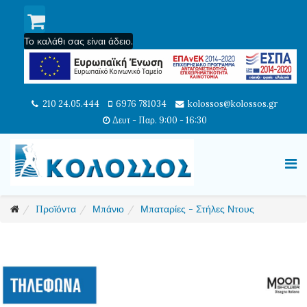
Το καλάθι σας είναι άδειο.
210 24.05.444
6976 781034
kolossos@kolossos.gr
Δευτ - Παρ. 9:00 - 16:30
Προϊόντα
Μπάνιο
Μπαταρίες - Στήλες Ντους