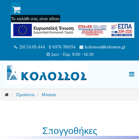
Το καλάθι σας είναι άδειο.
210 24.05.444
6976 781034
kolossos@kolossos.gr
Δευτ - Παρ. 9:00 - 16:30
Προϊόντα
Μπάνιο
Σπογγοθήκες