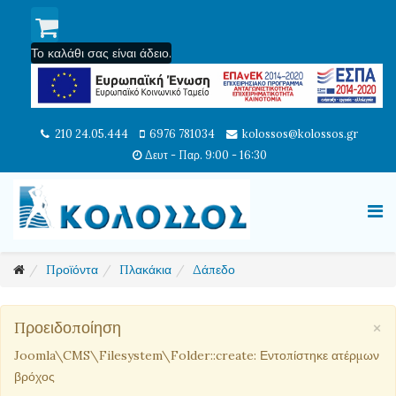
Το καλάθι σας είναι άδειο.
210 24.05.444
6976 781034
kolossos@kolossos.gr
Δευτ - Παρ. 9:00 - 16:30
Προϊόντα
Πλακάκια
Δάπεδο
×
Προειδοποίηση
Joomla\CMS\Filesystem\Folder::create: Εντοπίστηκε ατέρμων
βρόχος