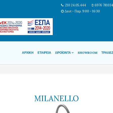
210 24.05.444
6976 78103
Δευτ - Παρ. 9:00 - 16:30
ΑΡΧΙΚΉ
ΕΤΑΙΡΕΊΑ
ΠΡΟΪΌΝΤΑ
SHOWROOM
ΤΡΆΠΕ
MILANELLO