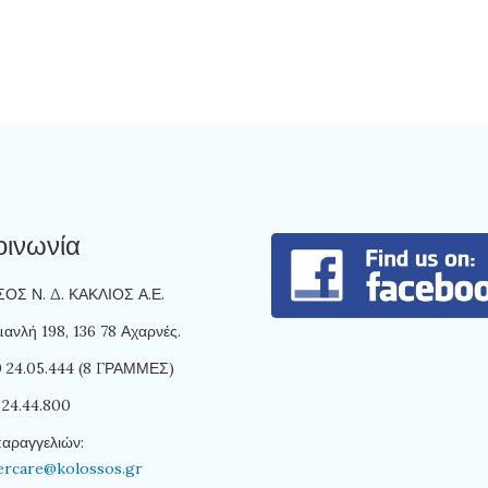
οινωνία
Σ Ν. Δ. ΚΑΚΛΙΟΣ Α.Ε.
ανλή 198, 136 78 Αχαρνές.
10 24.05.444 (8 ΓΡΑΜΜΕΣ)
 24.44.800
παραγγελιών:
ercare@kolossos.gr