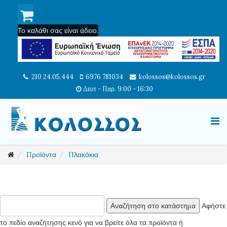
Το καλάθι σας είναι άδειο.
210 24.05.444
6976 781034
kolossos@kolossos.gr
Δευτ - Παρ. 9:00 - 16:30
Προϊόντα
Πλακάκια
Αφήστε
το πεδίο αναζήτησης κενό για να βρείτε όλα τα προϊόντα ή