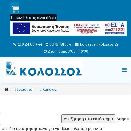
Το καλάθι σας είναι άδειο.
210 24.05.444
6976 781034
kolossos@kolossos.gr
Δευτ - Παρ. 9:00 - 16:30
Προϊόντα
Πλακάκια
Αφήστε
το πεδίο αναζήτησης κενό για να βρείτε όλα τα προϊόντα ή