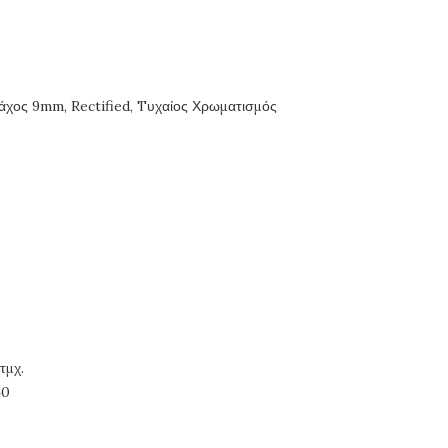
Πάχος 9mm, Rectified, Tυχαίος Χρωματισμός
χ.
0