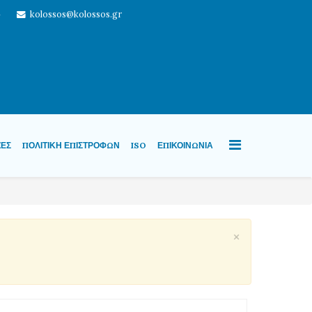
4
kolossos@kolossos.gr
ΖΕΣ
ΠΟΛΙΤΙΚΉ ΕΠΙΣΤΡΟΦΏΝ
ISO
ΕΠΙΚΟΙΝΩΝΊΑ
×