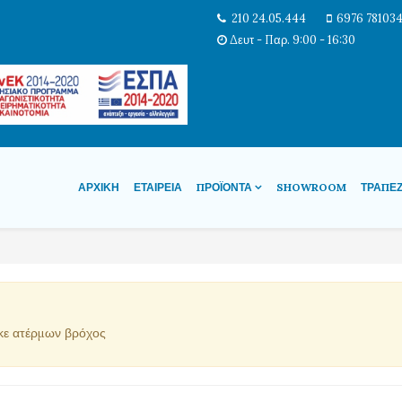
210 24.05.444
6976 78103
Δευτ - Παρ. 9:00 - 16:30
ΑΡΧΙΚΉ
ΕΤΑΙΡΕΊΑ
ΠΡΟΪΌΝΤΑ
SHOWROOM
ΤΡΆΠΕ
κε ατέρμων βρόχος