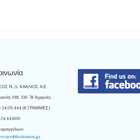
οινωνία
Σ Ν. Δ. ΚΑΚΛΙΟΣ Α.Ε.
ανλή 198, 136 78 Αχαρνές.
10 24.05.444 (8 ΓΡΑΜΜΕΣ)
 24.44.800
παραγγελιών:
ercare@kolossos.gr