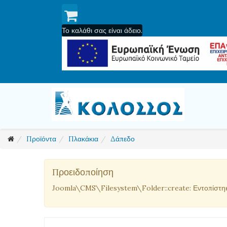
Το καλάθι σας είναι άδειο.
Προϊόντα
Πλακάκια
Δάπεδο
Προειδοποίηση
Joomla\CMS\Filesystem\Folder::create: Εντοπίστη