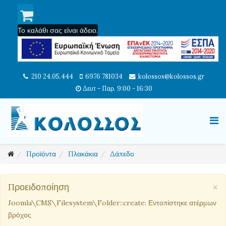
Το καλάθι σας είναι άδειο.
210 24.05.444
6976 781034
kolossos@kolossos.gr
Δευτ - Παρ. 9:00 - 16:30
Προϊόντα
Πλακάκια
Δάπεδο
×
Προειδοποίηση
Joomla\CMS\Filesystem\Folder::create: Εντοπίστηκε ατέρμων
βρόχος