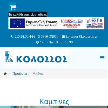
Το καλάθι σας είναι άδειο.
210 24.05.444
6976 781034
kolossos@kolossos.gr
Δευτ - Παρ. 9:00 - 16:30
Προϊόντα
Μπάνιο
Καμπίνες