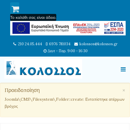
Το καλάθι σας είναι άδειο.
210 24.05.444
6976 781034
kolossos@kolossos.gr
Δευτ - Παρ. 9:00 - 16:30
×
Προειδοποίηση
Joomla\CMS\Filesystem\Folder::create: Εντοπίστηκε ατέρμων
βρόχος