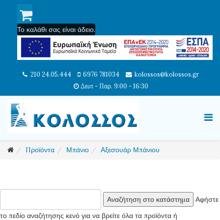
Το καλάθι σας είναι άδειο.
210 24.05.444
6976 781034
kolossos@kolossos.gr
Δευτ - Παρ. 9:00 - 16:30
Προϊόντα
Μπάνιο
Αξεσουάρ Μπάνιου
Αφήστε
το πεδίο αναζήτησης κενό για να βρείτε όλα τα προϊόντα ή